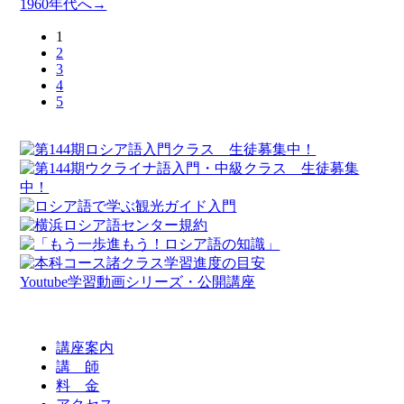
1960年代へ→
1
2
3
4
5
Youtube学習動画シリーズ・公開講座
講座案内
講 師
料 金