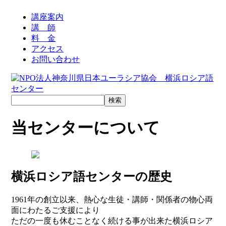
講座案内
講 師
料 金
アクセス
お
問
い
合
わ
せ
当センターについて
横浜ロシア語センターの歴史
1961年の創立以来、熱心な生徒・講師・関係者の物心両
面にわたるご支援により
ただの一度も休むことなく続ける事が出来た横浜ロシア