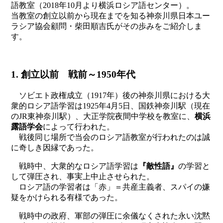
語教室（2018年10月より横浜ロシア語センター）。
当教室の創立以前から現在までを知る神奈川県日本ユー
ラシア協会顧問・柴田順吉氏がその歩みをご紹介しま
す。
1. 創立以前 戦前～1950年代
ソビエト政権成立（1917年）後の神奈川県における大
衆的ロシア語学習は1925年4月5日、国鉄神奈川駅（現在
のJR東神奈川駅）、大正学院夜間中学校を教室に、
横浜
露語学会
によって行われた。
戦後同じ場所で当会のロシア語教室が行われたのは誠
に奇しき因縁であった。
戦時中、大衆的なロシア語学習は
『敵性語』
の学習と
して弾圧され、事実上中止させられた。
ロシア語の学習者は「赤」＝共産主義者、スパイの嫌
疑をかけられる有様であった。
戦時中の政府、軍部の弾圧に余儀なくされた永い沈黙