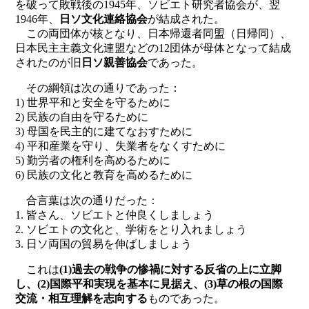
を破って敗戦後の1945年、ソビエト研究者協会が、翌
1946年、
日ソ文化連絡協会
が結成された。
この両団体が核となり、日本帰還者同盟（日帰同）、
日本民主主義文化連盟などの12団体が母体となって結成
されたのが旧
日ソ親善協会
であった。
その綱領は次の通りであった：
1) 世界平和と安全を守るために
2) 民族の自由を守るために
3) 母国を民主的に建てなおすために
4) 平和産業を守り、失業者をなくすために
5) 勤労者の権利を高めるために
6) 民族の文化と教育を高めるために
合言葉は次の通りだった：
1. 皆さん、ソビエトと仲良くしましょう
2. ソビエトの文化と、学術をとり入れましょう
3. 日ソ両国の貿易を伸ばしましょう
これは
(1)過去の戦争の惨禍に対する反省の上に立脚
し、(2)国際平和実現を基本に見据え、(3)草の根の国際
交流・相互理解を志向する
ものであった。