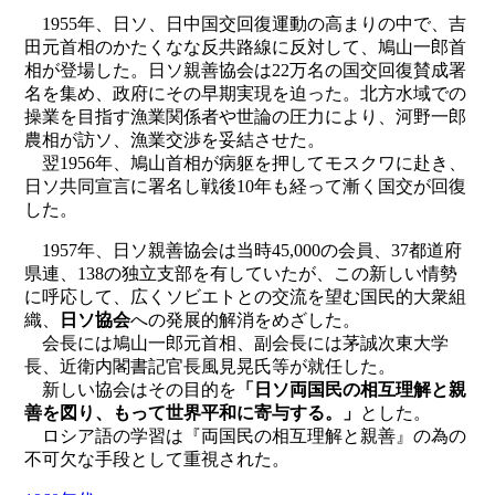
1955年、日ソ、日中国交回復運動の高まりの中で、吉
田元首相のかたくなな反共路線に反対して、鳩山一郎首
相が登場した。日ソ親善協会は22万名の国交回復賛成署
名を集め、政府にその早期実現を迫った。北方水域での
操業を目指す漁業関係者や世論の圧力により、河野一郎
農相が訪ソ、漁業交渉を妥結させた。
翌1956年、鳩山首相が病躯を押してモスクワに赴き、
日ソ共同宣言に署名し戦後10年も経って漸く国交が回復
した。
1957年、日ソ親善協会は当時45,000の会員、37都道府
県連、138の独立支部を有していたが、この新しい情勢
に呼応して、広くソビエトとの交流を望む国民的大衆組
織、
日ソ協会
への発展的解消をめざした。
会長には鳩山一郎元首相、副会長には茅誠次東大学
長、近衛内閣書記官長風見晃氏等が就任した。
新しい協会はその目的を
「日ソ両国民の相互理解と親
善を図り、もって世界平和に寄与する。」
とした。
ロシア語の学習は『両国民の相互理解と親善』の為の
不可欠な手段として重視された。